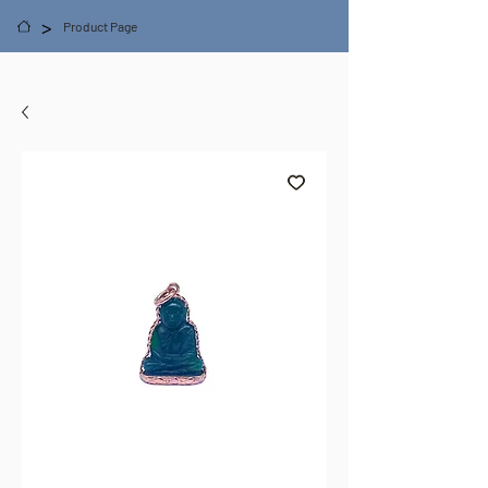
>
Product Page