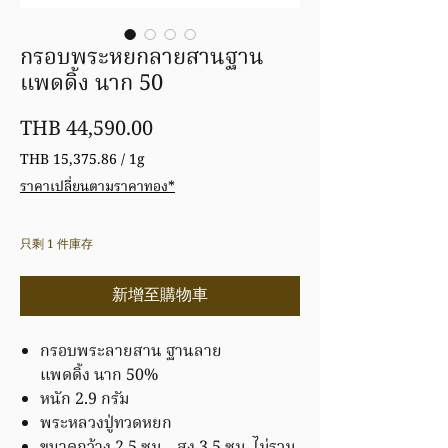
กรอบพระหยกลายสานฐาน
แพดดิ้ง นาก 50
價
THB 44,590.00
格
THB 15,375.86
/
1g
每
ราคาเปลี่ยนตามราคาทอง*
1
公
克
只剩 1 件庫存
之
價
格
新增至購物車
為
THB 15,375.86
กรอบพระลายสาน ฐานลาย
แพดดิ้ง นาก 50%
หนัก 2.9 กรัม
พระหลวงปู่ทวดหยก