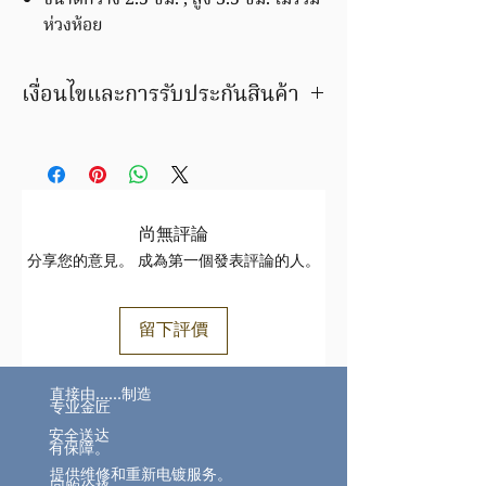
ขนาดกว้าง 2.5 ซม. , สูง 3.5 ซม. ไม่รวม
ห่วงห้อย
เงื่อนไขและการรับประกันสินค้า
เงื่อนไขและการรับประกันสินค้า
มีบริการชุบ ล้าง ซ่อมใหม่ ฟรีค่าแรง
ภายในระยะเวลารับประกัน
สินค้ารายการนี้ เปลี่ยน / ขายคืน ได้ตาม
ราคาทอง ขึ้น/ลง ตามประกาศของสมาคม
尚無評論
ค้าทองคำฯ
分享您的意見。 成為第一個發表評論的人。
สินค้าชิ้นนี้ อาจมีการเปลี่ยนแปลงราคา
สินค้าทองล้วนราคาขึ้นอยู่กับราคาทองตาม
ประกาศ
สมาคม
留下評價
ทอง https://www.goldtraders.or.th/
ตรวจสอบเงื่อนไขและการรับประกันสินค้า
直接由……制造
ได้ที่ FAQ
专业金匠
安全送达
有保障。
提供维修和重新电镀服务。