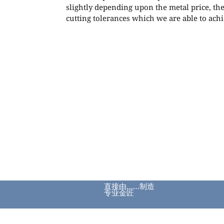
slightly depending upon the metal price, th
cutting tolerances which we are able to achi
直接由……制造
专业金匠