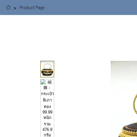
>
Product Page