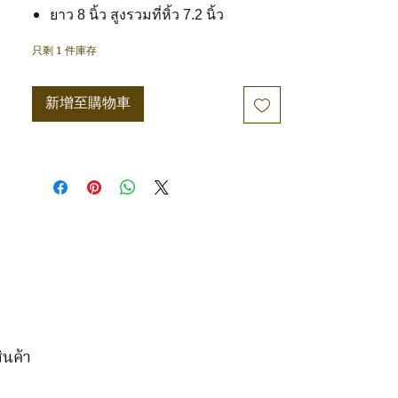
ยาว 8 นิ้ว สูงรวมที่หิ้ว 7.2 นิ้ว
只剩 1 件庫存
新增至購物車
ินค้า