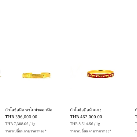
快速瀏覽
快速瀏覽
กำไลข้อมือ ซาโบน่าตอกมือ
กำไลข้อมือม้าแดง
價格
價格
THB 396,000.00
THB 462,000.00
THB 7,388.06
/
1g
THB 8,514.56
/
1g
T
每
每
ราคาเปลี่ยนตามราคาทอง*
ราคาเปลี่ยนตามราคาทอง*
ร
1
1