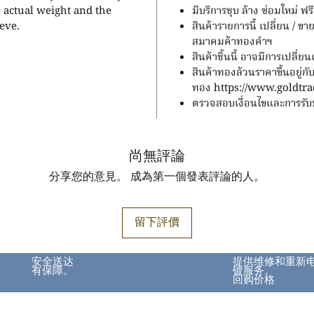
e actual weight and the
มีบริการชุบ ล้าง ซ่อมใหม่ 
eve.
สินค้ารายการนี้ เปลี่ยน / 
สมาคมค้าทองคำฯ
สินค้าชิ้นนี้ อาจมีการเปลี่
สินค้าทองล้วนราคาขึ้นอย
ทอง https://www.goldtrad
ตรวจสอบเงื่อนไขและการรับปร
尚無評論
分享您的意見。 成為第一個發表評論的人。
留下評價
安全送达
提供维修和重新
有保障。
镀服务。
回购价格