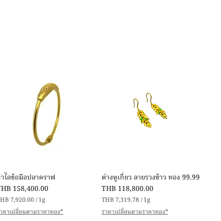
快速瀏覽
快速瀏覽
กำไลข้อมือปลาคราฟ
ต่างหูเกี่ยว ลายรวงข้าว ทอง 99.99
價格
價格
THB 158,400.00
THB 118,800.00
HB 7,920.00
/
1g
THB 7,319.78
/
1g
每
每
าคาเปลี่ยนตามราคาทอง*
ราคาเปลี่ยนตามราคาทอง*
1
1