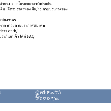
ฟรีค่าแรง ภายในระยะเวลารับประกัน
ขายคืน ได้ตามราคาทอง ขึ้น/ลง ตามประกาศของ
ยนแปลงราคา
ู่กับราคาทองตามประกาศสมาคม
ers.or.th/
ะกันสินค้า ได้ที่ FAQ
提供多种支付方
电
式。
或者交换货物。