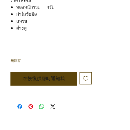
ราคาพิเศษ
ทองหนักรวม กรัม
กำไลข้อมือ
แหวน
ต่างหู
無庫存
在恢復供應時通知我