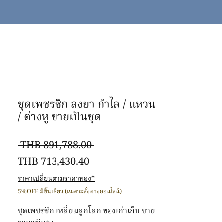
ชุดเพชรซีก ลงยา กำไล / แหวน
/ ต่างหู ขายเป็นชุด
一
 THB 891,788.00 
促
般
THB 713,430.40
銷
價
ราคาเปลี่ยนตามราคาทอง*
價
格
5%OFF มีชิ้นเดียว (เฉพาะสั่งทางออนไลน์)
格
ชุดเพชรซีก เหลี่ยมลูกโลก ของเก่าเก็บ ขาย