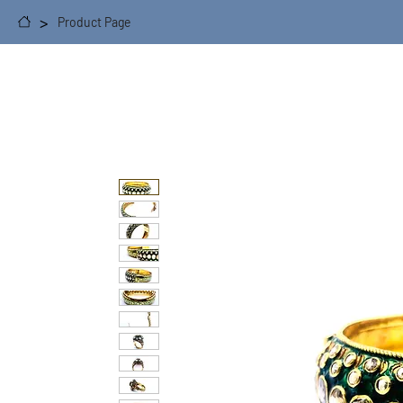
>
Product Page