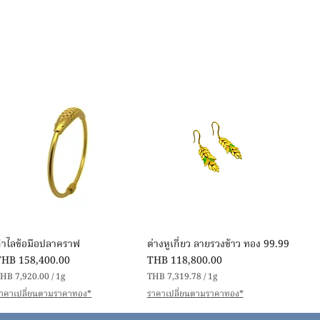
快速瀏覽
快速瀏覽
กำไลข้อมือปลาคราฟ
ต่างหูเกี่ยว ลายรวงข้าว ทอง 99.99
價格
價格
THB 158,400.00
THB 118,800.00
HB 7,920.00
/
1g
THB 7,319.78
/
1g
每
每
าคาเปลี่ยนตามราคาทอง*
ราคาเปลี่ยนตามราคาทอง*
1
1
公
公