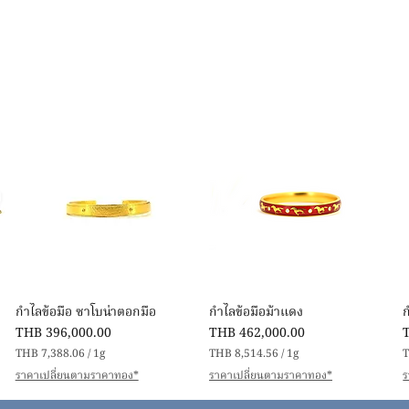
快速瀏覽
快速瀏覽
กำไลข้อมือ ซาโบน่าตอกมือ
กำไลข้อมือม้าแดง
價格
價格
THB 396,000.00
THB 462,000.00
THB 7,388.06
/
1g
THB 8,514.56
/
1g
T
每
每
ราคาเปลี่ยนตามราคาทอง*
ราคาเปลี่ยนตามราคาทอง*
ร
1
1
公
公