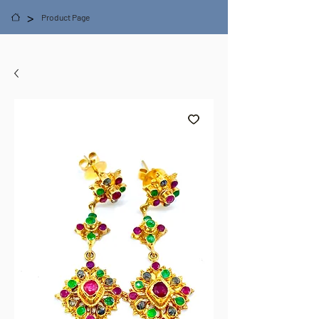
>
Product Page