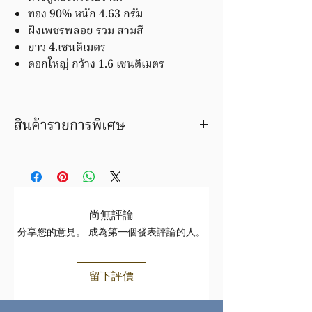
ทอง 90% หนัก 4.63 กรัม
ฝังเพชรพลอย รวม สามสี
ยาว 4.เซนติเมตร
ดอกใหญ่ กว้าง 1.6 เซนติเมตร
สินค้ารายการพิเศษ
เป็นของเก่าเก็บ เสนอขายเฉพาะลูกค้า
ต้นมะขามช่างทอง
ขายราคาพิเศษ
หลังจากทำรายการสั่งซื้อ จะมีเจ้าหน้าที่
ติดต่อกลับเพื่อยืนยันราคาอีกครั้ง
尚無評論
มีของต้องการขาย? ติดต่อเรา โทร 081-684-
分享您的意見。 成為第一個發表評論的人。
8000
留下評價