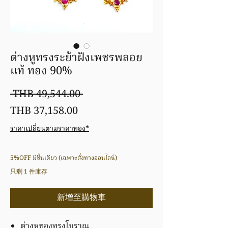
ต่างหูทรงระย้าฝังเพชรพลอย
แท้ ทอง 90%
一
 THB 49,544.00 
促
般
THB 37,158.00
銷
價
ราคาเปลี่ยนตามราคาทอง*
價
格
5%OFF มีชิ้นเดียว (เฉพาะสั่งทางออนไลน์)
格
只剩 1 件庫存
新增至購物車
ต่างหูทองทรงโบราณ