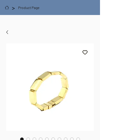
>
Product Page