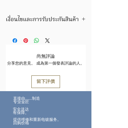
เงื่อนไขและการรับประกันสินค้า
มีบริการชุบสีตัวเรือนให้ใหม่ ลูกค้าสามารถ
เลือกเปลี่ยนสีเป็นสีทอง สีพิ้งโกล์ด หรือสี
ทองขาวได้ ภายในระยะเวลารับประกัน
สินค้ารายการนี้ เปลี่ยน / ขายคืน ได้ตาม
ราคาทอง ขึ้น/ลง ตามประกาศของสมาคม
尚無評論
ค้าทองคำฯสินค้าชิ้นนี้ อาจมีการ
分享您的意見。 成為第一個發表評論的人。
เปลี่ยนแปลงราคาสินค้าทองล้วน
ราคาขึ้นอยู่กับราคาทองตามประกาศ
สมาคม
留下評價
ทองhttps://www.goldtraders.or.th/
ตรวจสอบเงื่อนไขและการรับประกันสินค้า
直接由……制造
ได้ที่
FAQ
专业金匠
安全送达
有保障。
提供维修和重新电镀服务。
回购价格