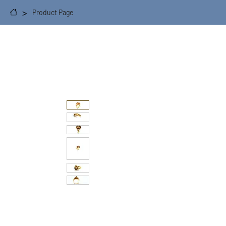
>
Product Page