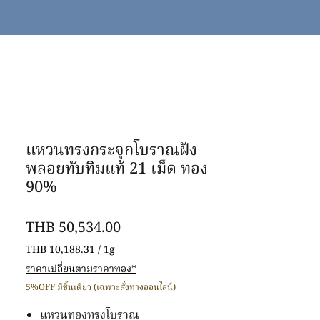
แหวนทรงกระจุกโบราณฝัง
พลอยทับทิมแท้ 21 เม็ด ทอง
90%
價
THB 50,534.00
格
THB 10,188.31
/
1g
每
ราคาเปลี่ยนตามราคาทอง*
1
5%OFF มีชิ้นเดียว (เฉพาะสั่งทางออนไลน์)
公
克
แหวนทองทรงโบราณ
之