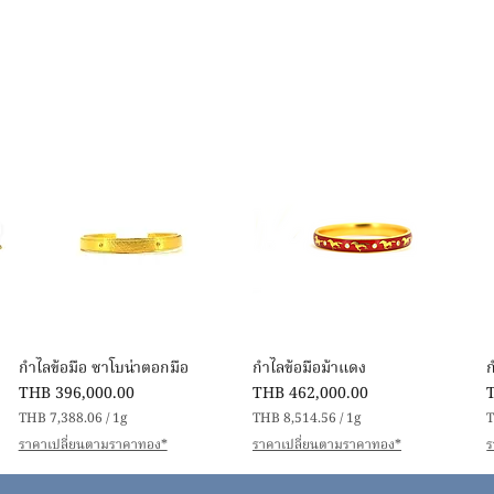
快速瀏覽
快速瀏覽
กำไลข้อมือ ซาโบน่าตอกมือ
กำไลข้อมือม้าแดง
價格
價格
THB 396,000.00
THB 462,000.00
THB 7,388.06
/
1g
THB 8,514.56
/
1g
T
每
每
ราคาเปลี่ยนตามราคาทอง*
ราคาเปลี่ยนตามราคาทอง*
ร
1
1
公
公
克
克