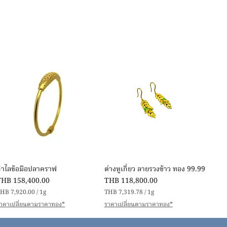
快速瀏覽
快速瀏覽
กำไลข้อมือปลาคราฟ
ต่างหูเกี่ยว ลายรวงข้าว ทอง 99.99
價格
價格
THB 158,400.00
THB 118,800.00
HB 7,920.00
/
1g
THB 7,319.78
/
1g
每
每
าคาเปลี่ยนตามราคาทอง*
ราคาเปลี่ยนตามราคาทอง*
1
1
公
公
克
克