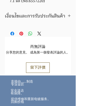
7.1 มิล (No.6557220)
เงื่อนไขและการรับประกันสินค้า
มีบริการชุบ ล้าง ซ่อมใหม่ ฟรีค่าแรง
ภายในระยะเวลารับประกัน
สินค้ารายการนี้ เปลี่ยน / ขายคืน ได้ตาม
ราคาทอง ขึ้น/ลง ตามประกาศของสมาคม
ค้าทองคำฯ
尚無評論
สินค้าชิ้นนี้ อาจมีการเปลี่ยนแปลงราคา
分享您的意見。 成為第一個發表評論的人。
สินค้าทองล้วนราคาขึ้นอยู่กับราคาทองตาม
ประกาศ
สมาคมทอง
https://www.goldtraders.or.th/
留下評價
ตรวจสอบเงื่อนไขและการรับประกันสินค้า
ได้ที่
FAQ
直接由……制造
https://www.tamajewelry.com/faq
专业金匠
安全送达
有保障。
提供维修和重新电镀服务。
回购价格