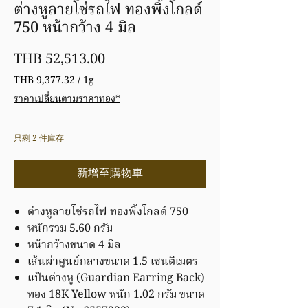
ต่างหูลายโซ่รถไฟ ทองพิ้งโกลด์
750 หน้ากว้าง 4 มิล
價
THB 52,513.00
格
THB 9,377.32
/
1g
每
ราคาเปลี่ยนตามราคาทอง*
1
公
克
只剩 2 件庫存
之
價
格
新增至購物車
為
THB 9,377.32
ต่างหูลายโซ่รถไฟ ทองพิ้งโกลด์ 750
หนักรวม 5.60 กรัม
หน้ากว้างขนาด 4 มิล
เส้นผ่าศูนย์กลางขนาด 1.5 เซนติเมตร
แป้นต่างหู (Guardian Earring Back)
ทอง 18K Yellow หนัก 1.02 กรัม ขนาด