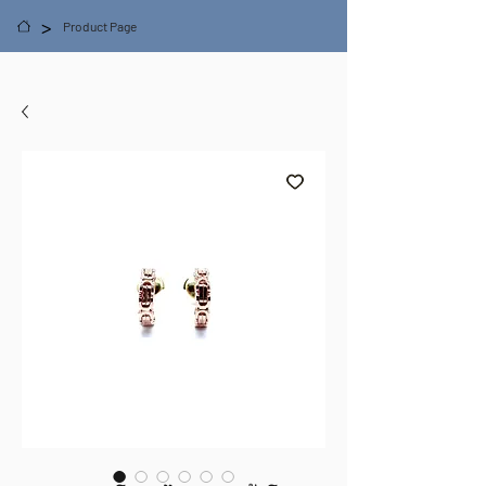
>
Product Page