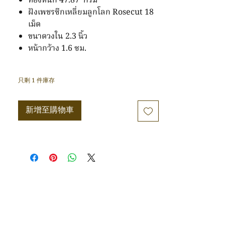
ทองหนัก 47.87 กรัม
格
ฝังเพชรซีกเหลี่ยมลูกโลก Rosecut 18
為
THB 7,865.76
เม็ด
ขนาดวงใน 2.3 นิ้ว
หน้ากว้าง 1.6 ซม.
只剩 1 件庫存
新增至購物車