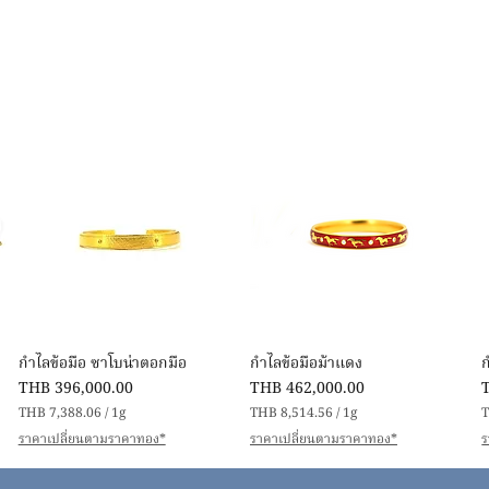
快速瀏覽
快速瀏覽
กำไลข้อมือ ซาโบน่าตอกมือ
กำไลข้อมือม้าแดง
價格
價格
THB 396,000.00
THB 462,000.00
THB 7,388.06
/
1g
THB 8,514.56
/
1g
T
每
每
ราคาเปลี่ยนตามราคาทอง*
ราคาเปลี่ยนตามราคาทอง*
ร
1
1
公
公
克
克