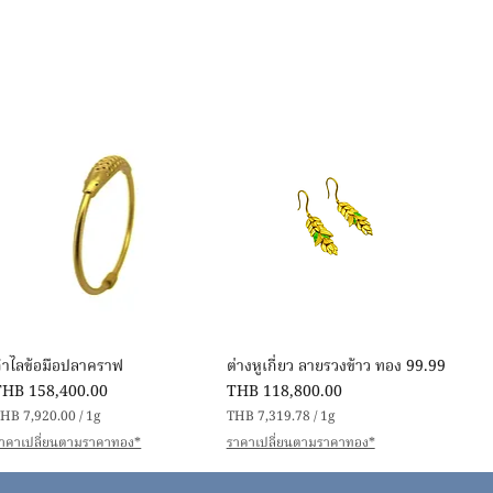
快速瀏覽
快速瀏覽
กำไลข้อมือปลาคราฟ
ต่างหูเกี่ยว ลายรวงข้าว ทอง 99.99
價格
價格
THB 158,400.00
THB 118,800.00
HB 7,920.00
/
1g
THB 7,319.78
/
1g
每
每
าคาเปลี่ยนตามราคาทอง*
ราคาเปลี่ยนตามราคาทอง*
1
1
公
公
克
克