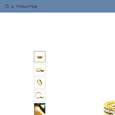
>
Product Page