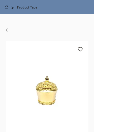
>
Product Page