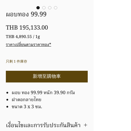
ผอบทอง 99.99
價
THB 195,133.00
格
THB 4,890.55
/
1g
每
ราคาเปลี่ยนตามราคาทอง*
1
公
克
只剩 1 件庫存
之
價
格
新增至購物車
為
THB 4,890.55
ผอบ ทอง 99.99 หนัก 39.90 กรัม
ฝาตอกลายไทย
ขนาด 3 x 3 ซม.
เงื่อนไขและการรับประกันสินค้า