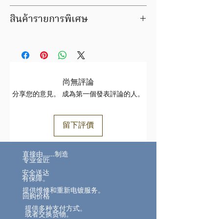
มีบริการชุบ ล้าง ซ่อมใหม่ ฟรีค่าแรง
สินค้ารายการพิเศษ
ภายในระยะเวลารับประกัน
สินค้าชิ้นนี้ อาจมีการเปลี่ยนแปลงราคา
สินค้ารายการนี้อยู่ในกลุ่ม สินค้าหายาก /
สินค้าทองล้วนราคาขึ้นอยู่กับราคาทองตาม
ของเก่า / ของสะสม / สินค้าราคาลดพิเศษ /
ประกาศ
สมาคม
สินค้าฝากขาย
ทอง https://www.goldtraders.or.th/
เสนอขายให้กับสมาชิกของเวปไซร์
ตรวจสอบเงื่อนไขและการรับประกันสินค้า
www.tmkgold.com เท่านั้น
尚無評論
ได้ที่
FAQ
กรุณาลงชื่อเข้าใช้ (ด้านบนมุมขวาของเวป
分享您的意見。 成為第一個發表評論的人。
https://www.tmkgold.com/faq
ไซร์)
สินค้าอาจมีการเปลี่ยนแปลงราคา จะมีเจ้า
หน้าที่ติดต่อกลับเพื่อยืนยันหลังจากทำ
留下評價
รายการซื้อแล้ว
直接由……制造
专业金匠
安全送达
有保障。
提供维修和重新电镀服务。
回购价格
提供多种支付方式。
或者交换货物。