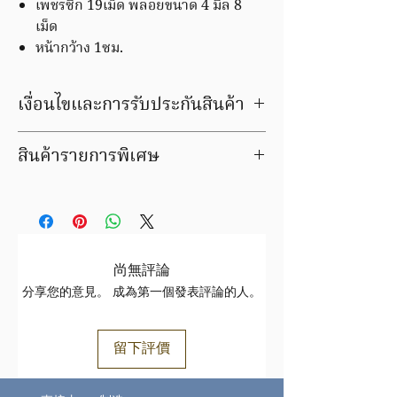
เพชรซีก 19เม็ด พลอยขนาด 4 มิล 8
เม็ด
หน้ากว้าง 1ซม.
เงื่อนไขและการรับประกันสินค้า
มีบริการชุบ ล้าง ซ่อมใหม่ ฟรีค่าแรง
สินค้ารายการพิเศษ
ภายในระยะเวลารับประกัน
สินค้ารายการนี้ สั่งทำพิเศษ เปลี่ยน หัก
สินค้ารายการนี้อยู่ในกลุ่ม สินค้าหายาก /
35% ขายคืน หัก 45%
ของเก่า / ของสะสม / สินค้าราคาลดพิเศษ /
สินค้าชิ้นนี้ อาจมีการเปลี่ยนแปลงราคา
สินค้าฝากขาย
สินค้าทองล้วนราคาขึ้นอยู่กับราคาทองตาม
เสนอขายให้กับสมาชิกของเวปไซร์
ประกาศ
สมาคม
www.tmkgold.com เท่านั้น
尚無評論
ทอง https://www.goldtraders.or.th/
กรุณาลงชื่อเข้าใช้ (ด้านบนมุมขวาของเวป
分享您的意見。 成為第一個發表評論的人。
ตรวจสอบเงื่อนไขและการรับประกันสินค้า
ไซร์)
ได้ที่
FAQ
สินค้าอาจมีการเปลี่ยนแปลงราคา จะมีเจ้า
https://www.tmkgold.com/faq
หน้าที่ติดต่อกลับเพื่อยืนยันหลังจากทำ
留下評價
รายการซื้อแล้ว