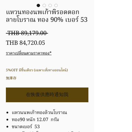
แหวนทองนพเก้าพิรอดตอก
ลายโบราณ ทอง 90% เบอร์ 53
一
 THB 89,179.00 
促
般
THB 84,720.05
銷
價
ราคาเปลี่ยนตามราคาทอง*
價
格
5%OFF มีชิ้นเดียว (เฉพาะสั่งทางออนไลน์)
格
無庫存
在恢復供應時通知我
แหวนนพเก้าทองล้วนโบราณ
ทอง90 หนัก 12.07 กรัม
ขนาดเบอร์ 53