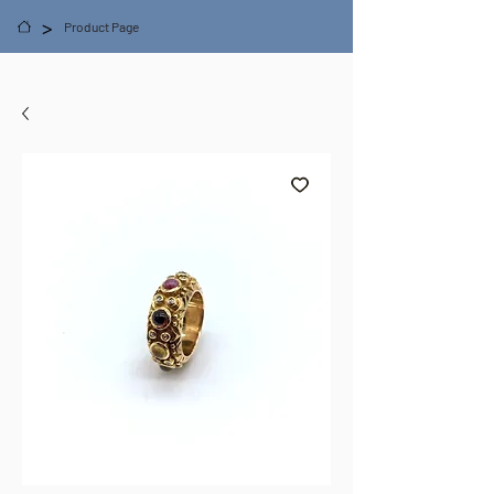
>
Product Page