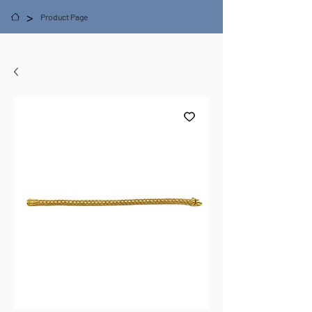
>
Product Page