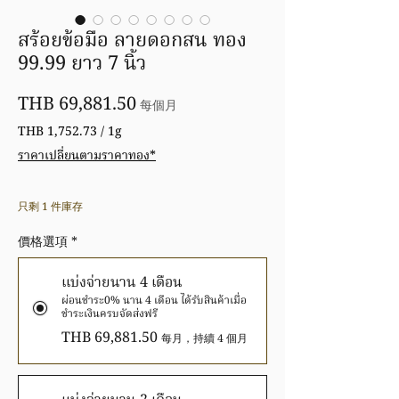
สร้อยข้อมือ ลายดอกสน ทอง
99.99 ยาว 7 นิ้ว
價
THB 69,881.50
每個月
格
THB 1,752.73
/
1g
每
ราคาเปลี่ยนตามราคาทอง*
1
公
克
只剩 1 件庫存
之
價
價格選項
*
格
為
แบ่งจ่ายนาน 4 เดือน
THB 1,752.73
ผ่อนชำระ0% นาน 4 เดือน ได้รับสินค้าเมื่อ
ชำระเงินครบจัดส่งฟรี
THB 69,881.50
每月，持續 4 個月