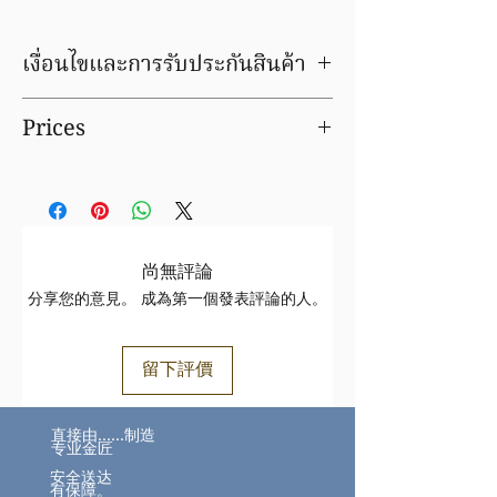
เงื่อนไขและการรับประกันสินค้า
มีบริการชุบ ล้าง ซ่อมใหม่ ฟรีค่าแรง
Prices
รับเปลี่ยน/ขายคืน ได้ตามราคาตลาดทอง ขึ้น/
ลง
Prices for precious metal products are
ตรวจสอบเงื่อนไขและการรับประกันสินค้า
an estimate only and can vary slightly
ได้ที่
FAQ
depending upon the metal price, the
actual weight and the cutting
tolerances which we are able to
尚無評論
achieve.
分享您的意見。 成為第一個發表評論的人。
The customer has no right of return
since the prices that feature in the
sales agreement regarding the delivery
留下評價
of goods are subject to changes in
rates on the financial markets, over
直接由……制造
which we have no influence.
专业金匠
安全送达
有保障。