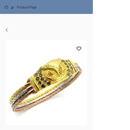
>
Product Page