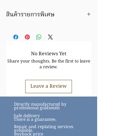
สินค้ารายการพิเศษ
เป็นของเก่า เสนอขายเฉพาะลูกค้า
ต้นมะขามช่างทอง
ขายราคาพิเศษ
หลังจากทำรายการสั่งซื้อ จะมีเจ้าหน้าที่
ติดต่อกลับเพื่อยืนยันราคาอีกครั้ง
No Reviews Yet
มีของต้องการขาย? ติดต่อเรา โทร 081-684-
Share your thoughts. Be the first to leave
8000
a review.
Leave a Review
Directly manufactured by
professional goldsmith
Safe delivery
There is a guarantee.
Repair and replating services
available.
Buyback price