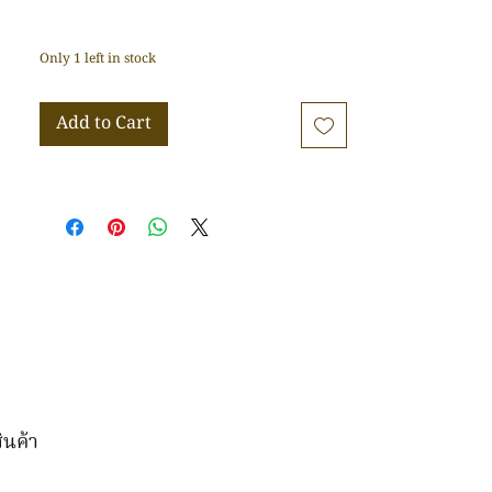
Only 1 left in stock
Add to Cart
ินค้า