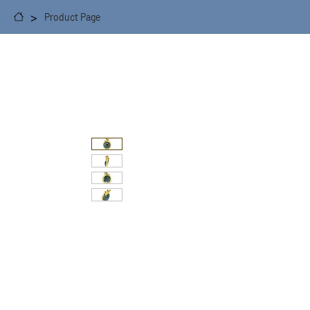
>
Product Page