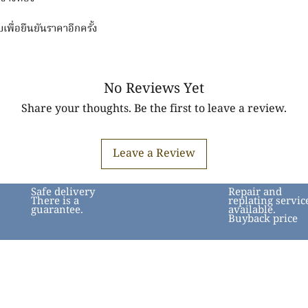
บเพื่อยืนยันราคาอีกครั้ง
No Reviews Yet
Share your thoughts. Be the first to leave a review.
Leave a Review
Safe delivery
Repair and
There is a
replating servic
guarantee.
available.
Buyback price