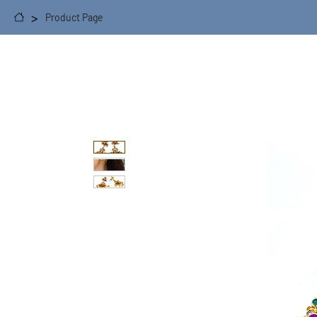
>
Product Page