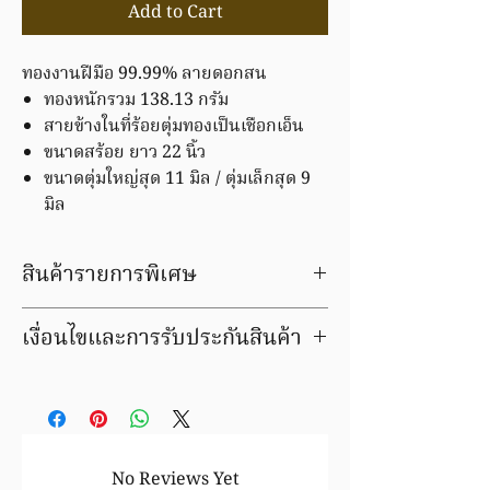
Add to Cart
ทองงานฝีมือ 99.99% ลายดอกสน
ทองหนักรวม 138.13 กรัม
สายข้างในที่ร้อยตุ่มทองเป็นเชือกเอ็น
ขนาดสร้อย ยาว 22 นิ้ว
ขนาดตุ่มใหญ่สุด 11 มิล / ตุ่มเล็กสุด 9
มิล
สินค้ารายการพิเศษ
เป็นของเก่าเก็บ เสนอขายเฉพาะลูกค้า
เงื่อนไขและการรับประกันสินค้า
ต้นมะขามช่างทอง
ขายราคาพิเศษ
มีบริการชุบสีตัวเรือนให้ใหม่ ลูกค้าสามารถ
หลังจากทำรายการสั่งซื้อ จะมีเจ้าหน้าที่
เลือกเปลี่ยนสีเป็นสีทอง สีพิ้งโกล์ด หรือสี
ติดต่อกลับเพื่อยืนยันราคาอีกครั้ง
ทองขาวได้ ภายในระยะเวลารับประกัน
บริการล้างให้ใหม่ ฟรี(ถ้าลูกค้าต้องการ)
สินค้ารายการนี้ เปลี่ยน / ขายคืน ได้ตาม
มีของต้องการขาย? ติดต่อเรา โทร 081-684-
ราคาทอง ขึ้น/ลง ตามประกาศของสมาคม
No Reviews Yet
8000