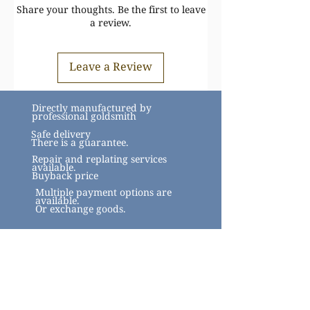
ค้าทองคำฯ
Share your thoughts. Be the first to leave
สินค้าชิ้นนี้ อาจมีการเปลี่ยนแปลงราคา
a review.
สินค้าทองล้วน ราคาขึ้นอยู่กับราคาทอง
ตามประกาศ
สมาคมทอง
Leave a Review
https://www.goldtraders.or.th/
ตรวจสอบเงื่อนไขและการรับประกันสินค้า
ได้ที่
FAQ
Directly manufactured by
https://www.tmkgold.com/faq
professional goldsmith
Safe delivery
There is a guarantee.
Repair and replating services
available.
Buyback price
Multiple payment options are
available.
Or exchange goods.