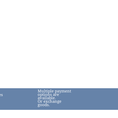
Multiple payment
options are
es
available.
Or exchange
goods.