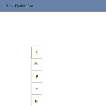
>
Product Page