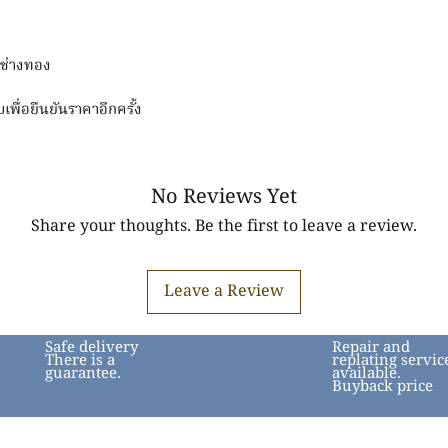
มช่างทอง
บเพื่อยืนยันราคาอีกครั้ง
No Reviews Yet
Share your thoughts. Be the first to leave a review.
Leave a Review
Safe delivery
Repair and
There is a
replating servic
guarantee.
available.
Buyback price