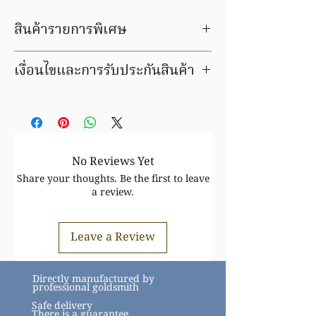
สินค้ารายการพิเศษ
เป็นของเก่าเก็บ เสนอขายเฉพาะลูกค้า
เงื่อนไขและการรับประกันสินค้า
ต้นมะขามช่างทอง
ขายราคาพิเศษ
มีบริการชุบ ล้าง ซ่อมใหม่ ฟรีค่าแรง
หลังจากทำรายการสั่งซื้อ จะมีเจ้าหน้าที่
ภายในระยะเวลารับประกัน
ติดต่อกลับเพื่อยืนยันราคาอีกครั้ง
สินค้ารายการนี้ สั่งทำพิเศษ เปลี่ยน หัก
มีของต้องการขาย? ติดต่อเรา โทร 081-684-
35% ขายคืน หัก 45%
8000
สินค้าชิ้นนี้ อาจมีการเปลี่ยนแปลงราคา
No Reviews Yet
สินค้าทองล้วนราคาขึ้นอยู่กับราคาทองตาม
Share your thoughts. Be the first to leave
ประกาศ
สมาคม
a review.
ทอง https://www.goldtraders.or.th/
ตรวจสอบเงื่อนไขและการรับประกันสินค้า
Leave a Review
ได้ที่
FAQ
https://www.tmkgold.com/faq
Directly manufactured by
professional goldsmith
Safe delivery
There is a guarantee.