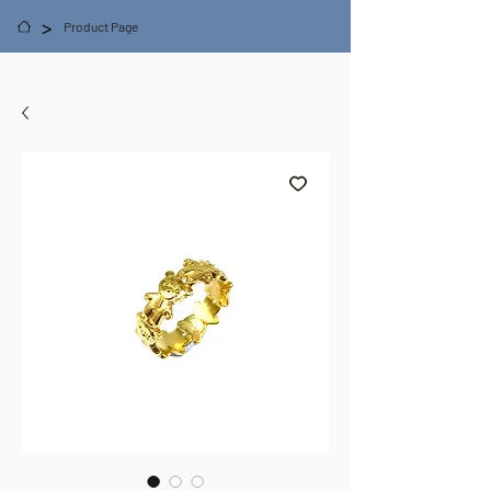
>
Product Page