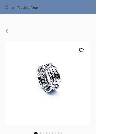
>
Product Page