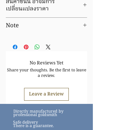
สินค้าชิ้นนี้ อาจมีการ
เปลี่ยนแปลงราคา
สินค้าทองล้วน ราคาขึ้นอยู่กับราคาทอง
Note
ตามประกาศสมาคมทอง
https://www.goldtraders.or.th/
Prices for precious metal products are
หลังจากทำรายการสั่งซื้อ จะมีเจ้าหน้าที่
an estimate only and can vary slightly
ติดต่อกลับ เพื่อยืนยันราคาอีกครั้ง
depending upon the metal price, the
actual weight and the cutting
tolerances which we are able to
No Reviews Yet
achieve.
Share your thoughts. Be the first to leave
a review.
Leave a Review
Directly manufactured by
professional goldsmith
Safe delivery
There is a guarantee.