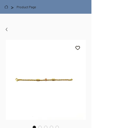
>
Product Page