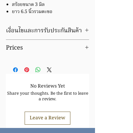
สร้อยขนาด 3 มิล
ยาว 6.5 นิ้วรวมตะขอ
เงื่อนไขและการรับประกันสินค้า
มีบริการชุบ ล้าง ซ่อมใหม่ ฟรีค่าแรง
Prices
รับเปลี่ยน/ขายคืน ได้ตามราคาตลาดทอง ขึ้น/
ลง
Prices for precious metal products are
ตรวจสอบเงื่อนไขและการรับประกันสินค้า
an estimate only and can vary slightly
ได้ที่
FAQ
depending upon the metal price, the
actual weight and the cutting
tolerances which we are able to
No Reviews Yet
achieve.
Share your thoughts. Be the first to leave
The customer has no right of return
a review.
since the prices that feature in the
sales agreement regarding the delivery
Leave a Review
of goods are subject to changes in
rates on the financial markets, over
which we have no influence.