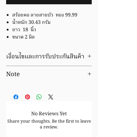
สร้อยคอ ลายสายบัว ทอง 99.99
น้ำหนัก 30.43 กรัม
ยาว 18 นิ้ว
ขนาด 2 มิล
เงื่อนไขและการรับประกันสินค้า
มีบริการชุบ ล้าง ซ่อมใหม่ ฟรีค่าแรง
Note
รับเปลี่ยน/ขายคืน ได้ตามราคาตลาดทอง ขึ้น/
ลง
Prices for precious metal products are
ตรวจสอบเงื่อนไขและการรับประกันสินค้า
an estimate only and can vary slightly
ได้ที่
FAQ
depending upon the metal price, the
actual weight and the cutting
tolerances which we are able to
No Reviews Yet
achieve.
Share your thoughts. Be the first to leave
The customer has no right of return
a review.
since the prices that feature in the