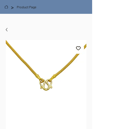
>
Product Page