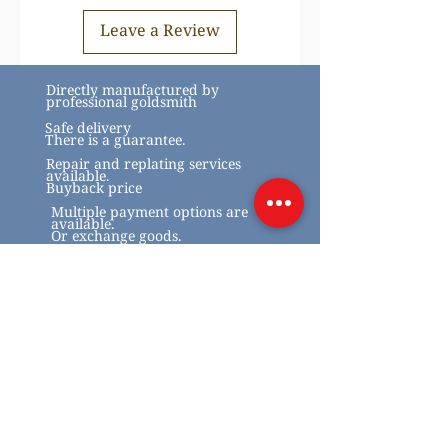
sales agreement regarding the delivery
Leave a Review
of goods are subject to changes in
rates on the financial markets, over
which we have no influence.
Directly manufactured by
professional goldsmith
Safe delivery
There is a guarantee.
Repair and replating services
available.
Buyback price
Multiple payment options are
available.
Or exchange goods.
Related Products