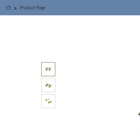
>
Product Page