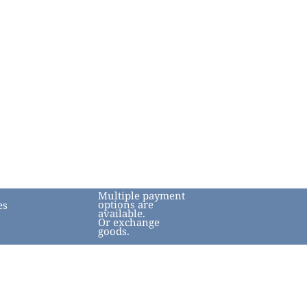
Multiple payment
options are
es
available.
Or exchange
goods.