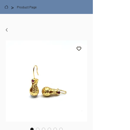
>
Product Page