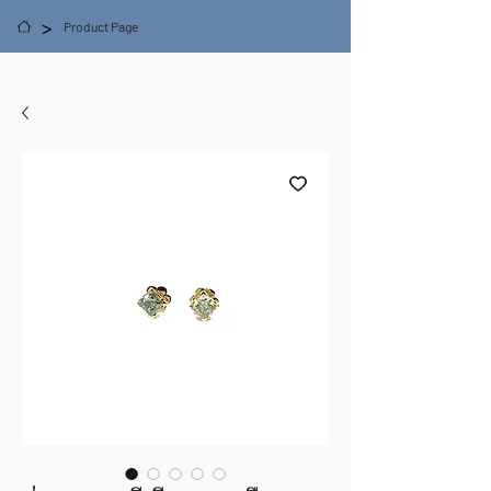
>
Product Page