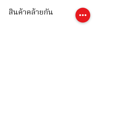
สินค้าคล้ายกัน
การ์ด
ราคา
฿400.00
ทองคำ
TMK
ราคาเปลี่ยนตามราคาทอง*
99.99
(เฉพาะ