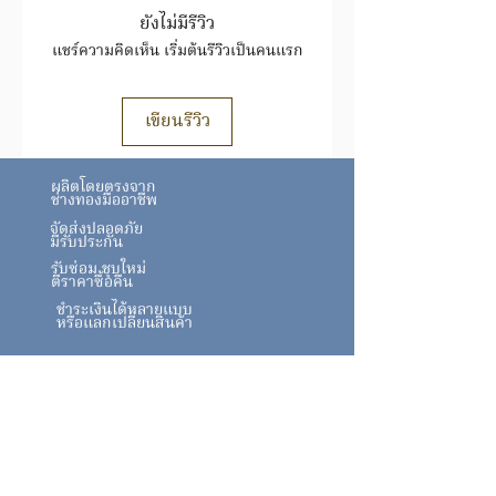
สินค้าชิ้นนี้ อาจมีการเปลี่ยนแปลงราคา
ยังไม่มีรีวิว
สินค้าทองล้วนราคาขึ้นอยู่กับราคาทองตาม
แชร์ความคิดเห็น เริ่มต้นรีวิวเป็นคนแรก
ประกาศ
สมาคม
ทอง https://www.goldtraders.or.th/
ตรวจสอบเงื่อนไขและการรับประกันสินค้า
เขียนรีวิว
ได้ที่
FAQ
https://www.tmkgold.com/faq
ผลิตโดยตรงจาก
ช่างทองมืออาชีพ
จัดส่งปลอดภัย
มีรับประกัน
รับซ่อม ชุบใหม่
ตีราคาซื้อคืน
ชำระเงินได้หลายแบบ
หรือแลกเปลี่ยนสินค้า