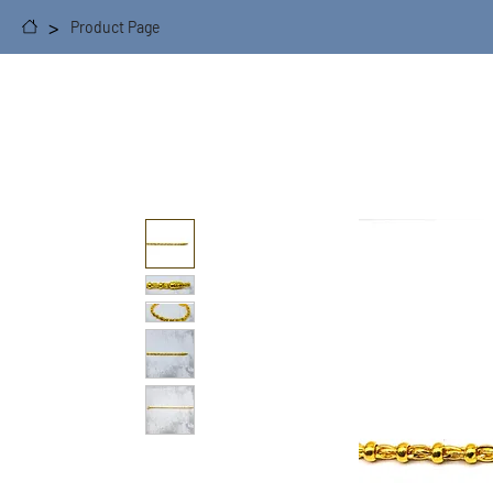
>
Product Page