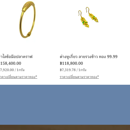
ดูข้อมูลด่วน
ดูข้อมูลด่วน
กำไลข้อมือปลาคราฟ
ต่างหูเกี่ยว ลายรวงข้าว ทอง 99.99
าคา
ราคา
฿158,400.00
฿118,800.00
7,920.00
/
1กรัม
฿7,319.78
/
1กรัม
฿
฿
าคาเปลี่ยนตามราคาทอง*
ราคาเปลี่ยนตามราคาทอง*
7
7
,
9
3
2
1
0
9
.
0
7
0
8
่
ต่
อ
อ
1
1