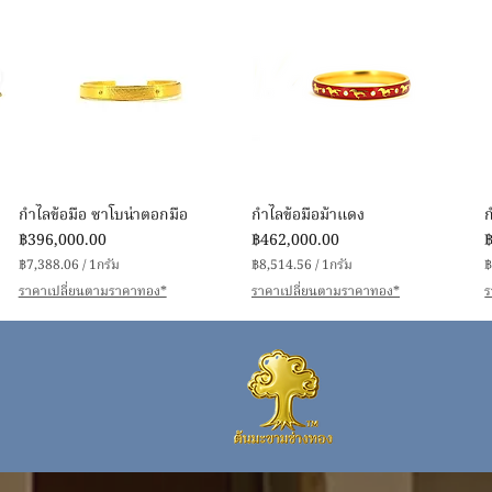
ดูข้อมูลด่วน
ดูข้อมูลด่วน
กำไลข้อมือ ซาโบน่าตอกมือ
กำไลข้อมือม้าแดง
ราคา
ราคา
ร
฿396,000.00
฿462,000.00
฿7,388.06
/
1กรัม
฿8,514.56
/
1กรัม
฿
฿
฿
ราคาเปลี่ยนตามราคาทอง*
ราคาเปลี่ยนตามราคาทอง*
ร
7
8
,
,
,
3
5
8
1
8
4
.
.
.
0
5
6
6
ต่
ต่
ต
อ
อ
1
1