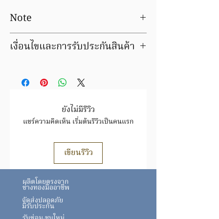
Note
Prices for precious metal products are
เงื่อนไขและการรับประกันสินค้า
an estimate only and can vary slightly
depending upon the metal price, the
เงื่อนไขและการรับประกันสินค้า
actual weight and the cutting
มีบริการชุบ ล้าง ซ่อมใหม่ ฟรีค่าแรง
tolerances which we are able to
ภายในระยะเวลารับประกัน
achieve.
สินค้ารายการนี้ เปลี่ยน / ขายคืน ได้ตาม
ราคาทอง ขึ้น/ลง ตามประกาศของสมาคม
ยังไม่มีรีวิว
ค้าทองคำฯ
แชร์ความคิดเห็น เริ่มต้นรีวิวเป็นคนแรก
สินค้าชิ้นนี้ อาจมีการเปลี่ยนแปลงราคา
สินค้าทองล้วนราคาขึ้นอยู่กับราคาทองตาม
ประกาศ
สมาคม
เขียนรีวิว
ทอง https://www.goldtraders.or.th/
ตรวจสอบเงื่อนไขและการรับประกันสินค้า
ผลิตโดยตรงจาก
ได้ที่ FAQ
ช่างทองมืออาชีพ
จัดส่งปลอดภัย
มีรับประกัน
รับซ่อม ชุบใหม่