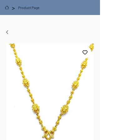
>
Product Page