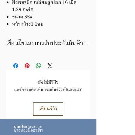
ฝังพชรซีก เหลี่ยมลูกโลก 16 เม็ด
1.29 กะรัต
ขนาด 55#
หน้ากว้าง1.1ซม
เงื่อนไขและการรับประกันสินค้า
มีบริการชุบ ล้าง ซ่อมใหม่ ฟรีค่าแรง
ภายในระยะเวลารับประกัน
สินค้ารายการนี้ สั่งทำพิเศษ เปลี่ยน หัก
35% ขายคืน หัก 45%
สินค้าชิ้นนี้ อาจมีการเปลี่ยนแปลงราคา
ยังไม่มีรีวิว
สินค้าทองล้วนราคาขึ้นอยู่กับราคาทองตาม
แชร์ความคิดเห็น เริ่มต้นรีวิวเป็นคนแรก
ประกาศ
สมาคม
ทอง https://www.goldtraders.or.th/
ตรวจสอบเงื่อนไขและการรับประกันสินค้า
เขียนรีวิว
ได้ที่
FAQ
https://www.tmkgold.com/faq
ผลิตโดยตรงจาก
ช่างทองมืออาชีพ