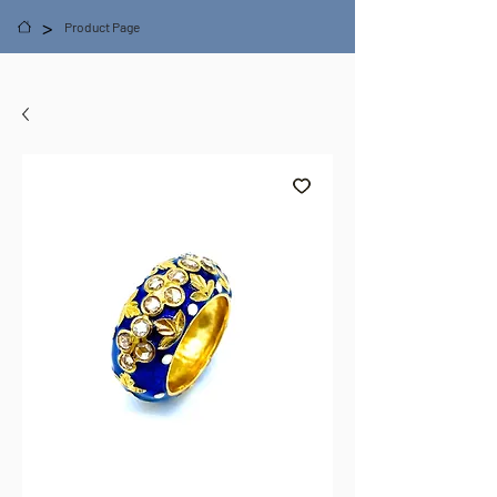
>
Product Page