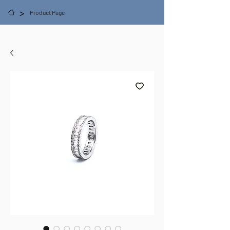
>
Product Page