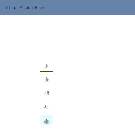
>
Product Page