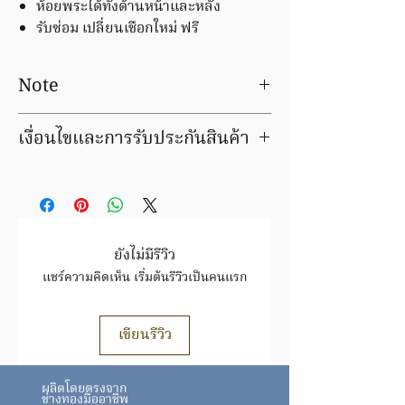
ห้อยพระได้ทั้งด้านหน้าและหลัง
รับซ่อม เปลี่ยนเชือกใหม่ ฟรี
Note
Prices for precious metal products are
เงื่อนไขและการรับประกันสินค้า
an estimate only and can vary slightly
depending upon the metal price, the
เงื่อนไขและการรับประกันสินค้า
actual weight and the cutting
มีบริการชุบ ล้าง ซ่อมใหม่ ฟรีค่าแรง
tolerances which we are able to
ภายในระยะเวลารับประกัน
achieve.
สินค้ารายการนี้ เปลี่ยน / ขายคืน ได้ตาม
ราคาทอง ขึ้น/ลง ตามประกาศของสมาคม
ยังไม่มีรีวิว
ค้าทองคำฯ
แชร์ความคิดเห็น เริ่มต้นรีวิวเป็นคนแรก
สินค้าชิ้นนี้ อาจมีการเปลี่ยนแปลงราคา
สินค้าทองล้วนราคาขึ้นอยู่กับราคาทองตาม
ประกาศ
สมาคม
เขียนรีวิว
ทอง https://www.goldtraders.or.th/
ตรวจสอบเงื่อนไขและการรับประกันสินค้า
ผลิตโดยตรงจาก
ได้ที่ FAQ
ช่างทองมืออาชีพ