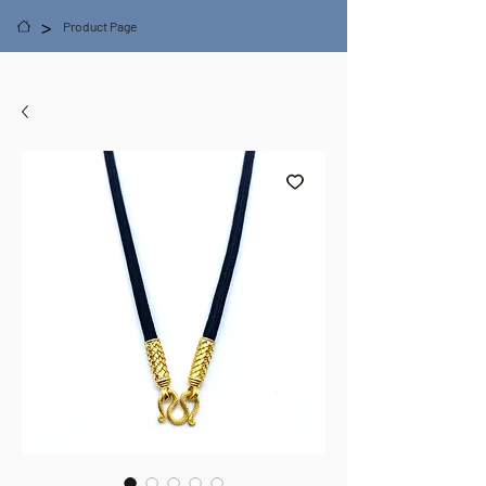
>
Product Page