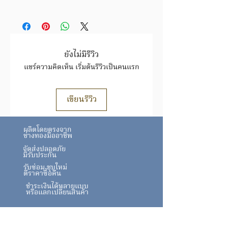
มีบริการชุบ ล้าง ซ่อมใหม่ ฟรีค่าแรง
ภายในระยะเวลารับประกัน
สินค้าชิ้นนี้ อาจมีการเปลี่ยนแปลงราคา
สินค้าทองล้วนราคาขึ้นอยู่กับราคาทองตาม
ประกาศ
สมาคม
ยังไม่มีรีวิว
ทอง https://www.goldtraders.or.th/
แชร์ความคิดเห็น เริ่มต้นรีวิวเป็นคนแรก
ตรวจสอบเงื่อนไขและการรับประกันสินค้า
ได้ที่
FAQ
https://www.tmkgold.com/faq
เขียนรีวิว
ผลิตโดยตรงจาก
ช่างทองมืออาชีพ
จัดส่งปลอดภัย
มีรับประกัน
รับซ่อม ชุบใหม่
ตีราคาซื้อคืน
ชำระเงินได้หลายแบบ
หรือแลกเปลี่ยนสินค้า