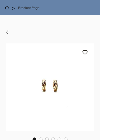
>
Product Page