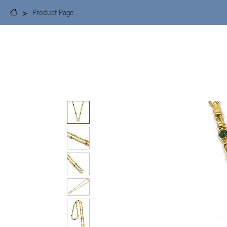
>
Product Page