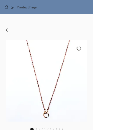
>
Product Page