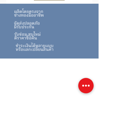
ทองhttps://www.goldtraders.or.th/
ตรวจสอบเงื่อนไขและการรับประกันสินค้า
ผลิตโดยตรงจาก
ได้ที่
FAQ
ช่างทองมืออาชีพ
จัดส่งปลอดภัย
มีรับประกัน
รับซ่อม ชุบใหม่
ตีราคาซื้อคืน
ชำระเงินได้หลายแบบ
หรือแลกเปลี่ยนสินค้า
สินค้าคล้ายกัน