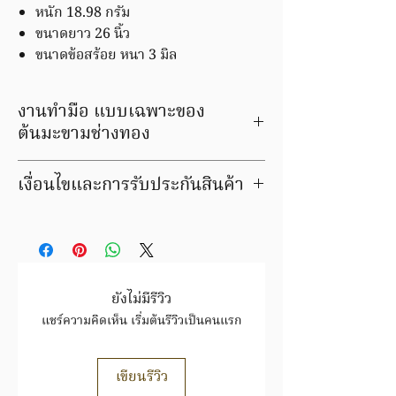
หนัก 18.98 กรัม
ขนาดยาว 26 นิ้ว
ขนาดข้อสร้อย หนา 3 มิล
งานทำมือ แบบเฉพาะของ
ต้นมะขามช่างทอง
เงื่อนไขและการรับประกันสินค้า
มีบริการชุบสีตัวเรือนให้ใหม่ ลูกค้าสามารถ
เลือกเปลี่ยนสีเป็นสีทอง สีพิ้งโกล์ด หรือสี
ทองขาวได้ ภายในระยะเวลารับประกัน
สินค้ารายการนี้ เปลี่ยน / ขายคืน ได้ตาม
ราคาทอง ขึ้น/ลง ตามประกาศของสมาคม
ยังไม่มีรีวิว
ค้าทองคำฯสินค้าชิ้นนี้ อาจมีการ
แชร์ความคิดเห็น เริ่มต้นรีวิวเป็นคนแรก
เปลี่ยนแปลงราคาสินค้าทองล้วน
ราคาขึ้นอยู่กับราคาทองตามประกาศ
สมาคม
เขียนรีวิว