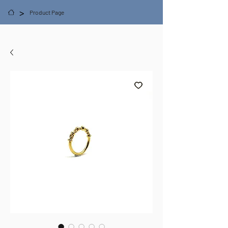
>
Product Page