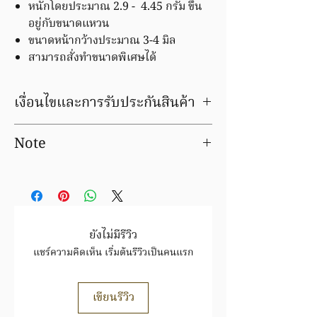
หนักโดยประมาณ 2.9 - 4.45 กรัม ขึ้น
อยู่กับขนาดแหวน
ขนาดหน้ากว้างประมาณ 3-4 มิล
สามารถสั่งทำขนาดพิเศษได้
เงื่อนไขและการรับประกันสินค้า
มีบริการชุบ ล้าง ซ่อมใหม่ ฟรีค่าแรง
Note
ภายในระยะเวลารับประกัน
สินค้าชิ้นนี้ อาจมีการเปลี่ยนแปลงราคา
Prices for precious metal products are
สินค้าทองล้วนราคาขึ้นอยู่กับราคาทองตาม
an estimate only and can vary slightly
ประกาศ
สมาคม
depending upon the metal price, the
ทอง https://www.goldtraders.or.th/
actual weight and the cutting
ตรวจสอบเงื่อนไขและการรับประกันสินค้า
tolerances which we are able to
ยังไม่มีรีวิว
ได้ที่
FAQ
achieve.
แชร์ความคิดเห็น เริ่มต้นรีวิวเป็นคนแรก
https://www.tmkgold.com/faq
เขียนรีวิว