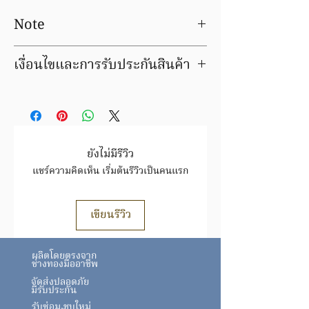
Note
Prices for precious metal products are
เงื่อนไขและการรับประกันสินค้า
an estimate only and can vary slightly
depending upon the metal price, the
เงื่อนไขและการรับประกันสินค้า
actual weight and the cutting
มีบริการชุบ ล้าง ซ่อมใหม่ ฟรีค่าแรง
tolerances which we are able to
ภายในระยะเวลารับประกัน
achieve.
สินค้ารายการนี้ เปลี่ยน / ขายคืน ได้ตาม
ราคาทอง ขึ้น/ลง ตามประกาศของสมาคม
ยังไม่มีรีวิว
ค้าทองคำฯ
แชร์ความคิดเห็น เริ่มต้นรีวิวเป็นคนแรก
สินค้าชิ้นนี้ อาจมีการเปลี่ยนแปลงราคา
สินค้าทองล้วนราคาขึ้นอยู่กับราคาทองตาม
ประกาศ
สมาคม
เขียนรีวิว
ทอง https://www.goldtraders.or.th/
ตรวจสอบเงื่อนไขและการรับประกันสินค้า
ผลิตโดยตรงจาก
ได้ที่ FAQ
ช่างทองมืออาชีพ
จัดส่งปลอดภัย
มีรับประกัน
รับซ่อม ชุบใหม่