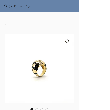
>
Product Page