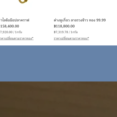
ดูข้อมูลด่วน
ดูข้อมูลด่วน
กำไลข้อมือปลาคราฟ
ต่างหูเกี่ยว ลายรวงข้าว ทอง 99.99
าคา
ราคา
฿158,400.00
฿118,800.00
7,920.00
/
1กรัม
฿7,319.78
/
1กรัม
฿
฿
าคาเปลี่ยนตามราคาทอง*
ราคาเปลี่ยนตามราคาทอง*
7
7
,
9
3
2
1
0
9
.
0
7
0
8
่
ต่
อ
อ
1
1
ก
ก
รั
ม
ม
ดูข้อมูลด่วน
ดูข้อมูลด่วน
ร้อยข้อมือตุ่มตัดเหลี่ยมคั่นโอ่ง
สร้อยข้อมือดอกไม้โปร่ง ทอง 99.99
ลงยา ทอง 99.99
ราคา
฿90,946.00
าคา
฿86,158.00
฿8,171.25
/
1กรัม
฿
8,928.29
/
1กรัม