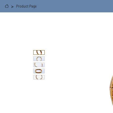
>
Product Page