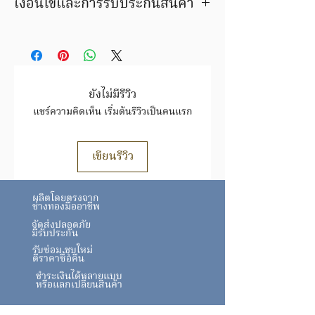
เงื่อนไขและการรับประกันสินค้า
an estimate only and can vary slightly
depending upon the metal price, the
มีบริการชุบสีตัวเรือนให้ใหม่ ลูกค้าสามารถ
actual weight and the cutting
เลือกเปลี่ยนสีเป็นสีทอง สีพิ้งโกล์ด หรือสี
tolerances which we are able to
ทองขาวได้ ภายในระยะเวลารับประกัน
achieve.
สินค้ารายการนี้ เปลี่ยน / ขายคืน ได้ตาม
ราคาทอง ขึ้น/ลง ตามประกาศของสมาคม
ยังไม่มีรีวิว
ค้าทองคำฯ
แชร์ความคิดเห็น เริ่มต้นรีวิวเป็นคนแรก
สินค้าชิ้นนี้ อาจมีการเปลี่ยนแปลงราคา
สินค้าทองล้วน ราคาขึ้นอยู่กับราคาทอง
ตามประกาศสมาคม
เขียนรีวิว
ทองhttps://www.goldtraders.or.th/
หลังจากทำรายการสั่งซื้อ จะมีเจ้าหน้าที่
ผลิตโดยตรงจาก
ติดต่อกลับ เพื่อยืนยันราคาอีกครั้ง
ช่างทองมืออาชีพ
ตรวจสอบเงื่อนไขและการรับประกันสินค้า
จัดส่งปลอดภัย
ได้ที่
FAQ
มีรับประกัน
รับซ่อม ชุบใหม่
ตีราคาซื้อคืน
ชำระเงินได้หลายแบบ
หรือแลกเปลี่ยนสินค้า