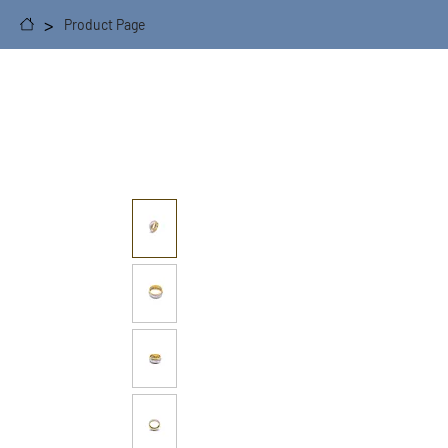
>
Product Page