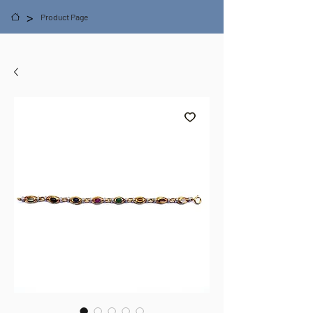
>
Product Page