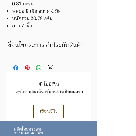
0.81 กะรัต
พลอย 8 เม็ด ขนาด 4 มิล
หนักรวม 20.79 กรัม
ยาว 7 นิ้ว
เงื่อนไขและการรับประกันสินค้า
มีบริการชุบ ล้าง ซ่อมใหม่ ฟรีค่าแรง
ภายในระยะเวลารับประกัน
สินค้ารายการนี้ เปลี่ยน / ขายคืน ได้ตาม
ราคาทอง ขึ้น/ลง ตามประกาศของสมาคม
ค้าทองคำฯ
ยังไม่มีรีวิว
สินค้าชิ้นนี้ อาจมีการเปลี่ยนแปลงราคา
แชร์ความคิดเห็น เริ่มต้นรีวิวเป็นคนแรก
สินค้าทองล้วนราคาขึ้นอยู่กับราคาทองตาม
ประกาศ
สมาคมทอง
https://www.goldtraders.or.th/
เขียนรีวิว
ตรวจสอบเงื่อนไขและการรับประกันสินค้า
ได้ที่
FAQ
ผลิตโดยตรงจาก
https://www.tmkgold.com/faq
ช่างทองมืออาชีพ