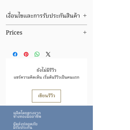
เงื่อนไขและการรับประกันสินค้า
มีบริการชุบ ล้าง ซ่อมใหม่ ฟรีค่าแรง
Prices
รับเปลี่ยน/ขายคืน ได้ตามราคาตลาดทอง ขึ้น/
ลง
Prices for precious metal products are
ตรวจสอบเงื่อนไขและการรับประกันสินค้า
an estimate only and can vary slightly
ได้ที่
FAQ
depending upon the metal price, the
actual weight and the cutting
tolerances which we are able to
ยังไม่มีรีวิว
achieve.
แชร์ความคิดเห็น เริ่มต้นรีวิวเป็นคนแรก
The customer has no right of return
since the prices that feature in the
sales agreement regarding the delivery
เขียนรีวิว
of goods are subject to changes in
rates on the financial markets, over
ผลิตโดยตรงจาก
which we have no influence.
ช่างทองมืออาชีพ
จัดส่งปลอดภัย
มีรับประกัน