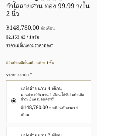
กำไลลายสาน ทอง 99.99 วงใน
2 นิ้ว
ราคา
฿148,780.00
ต่อเดือน
฿2,153.42
/
1กรัม
฿2,153.42
ราคาเปลี่ยนตามราคาทอง*
ต่อ
1
กรัม
มีสินค้าเหลือในสต็อกเพียง 1 ชิ้น
รายการราคา
*
แบ่งจ่ายนาน 4 เดือน
ผ่อนชำระ0% นาน 4 เดือน ได้รับสินค้าเมื่อ
ชำระเงินครบจัดส่งฟรี
฿148,780.00
ทุกเดือนเป็นเวลา 4
เดือน
แบ่งจ่ายนาน 2 เดือน