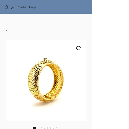
>
Product Page